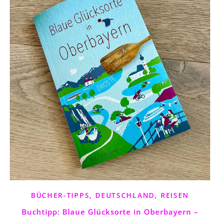
,
,
BÜCHER-TIPPS
DEUTSCHLAND
REISEN
Buchtipp: Blaue Glücksorte in Oberbayern –