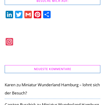
BESUCHE MICH AUF:
LinkedIn
Twitter
Gmail
Pinterest
Teilen
Instagram
NEUESTE KOMMENTARE
Karen
zu
Miniatur Wunderland Hamburg – lohnt sich
der Besuch?
Carsten Buschick
zu
Miniatur Wunderland Hamburg